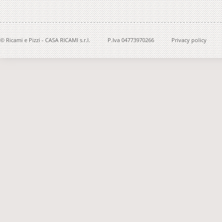
© Ricami e Pizzi - CASA RICAMI s.r.l.
P.Iva 04773970266
Privacy policy