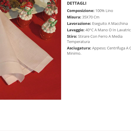
DETTAGLI
Composizione:
100% Lino
Misura:
35X70 Cm
Lavorazione:
Eseguito A Macchina
Lavaggio:
40°C A Mano O In Lavatric
Stiro:
Stirare Con Ferro A Media
Temperatura
Asciugatura:
Appeso; Centrifuga A C
Minimo.