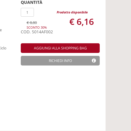
QUANTITÀ
Prodotto disponibile
€ 6,16
€ 8,80
SCONTO 30%
e
COD.
5014AF002
iclo
AGGIUNGI ALLA SHOPPING BAG
RICHIEDI INFO