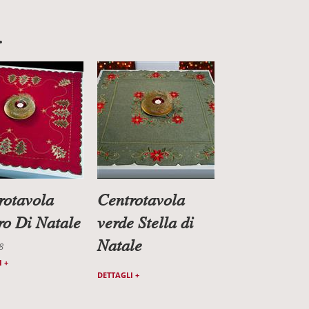
.
rotavola
Centrotavola
ro Di Natale
verde Stella di
Natale
8
 +
DETTAGLI +