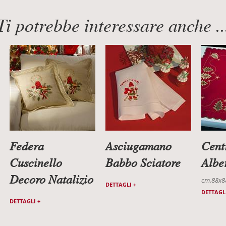
Ti potrebbe interessare anche ..
Federa
Asciugamano
Cent
Cuscinello
Babbo Sciatore
Albe
Decoro Natalizio
cm.88x8
DETTAGLI +
DETTAGLI
DETTAGLI +