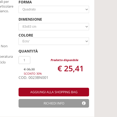
ali per
FORMA
rticolare
ianco.
DIMENSIONE
COLORE
; Non
QUANTITÀ
peratura
Prodotto disponibile
iclo
€ 25,41
€ 36,30
SCONTO 30%
COD.
0023BN001
AGGIUNGI ALLA SHOPPING BAG
RICHIEDI INFO