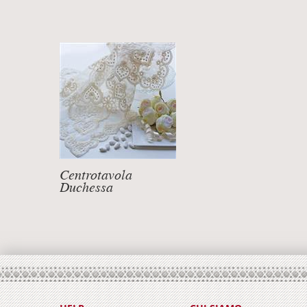
Centrotavola
Duchessa
Quadrato cm.83x83
DETTAGLI +