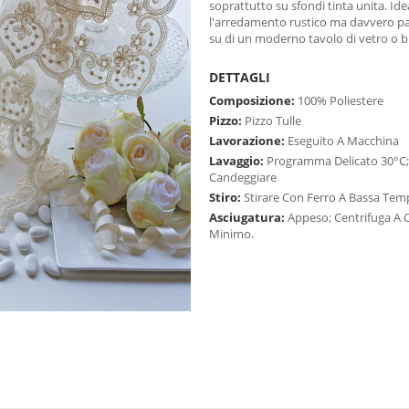
soprattutto su sfondi tinta unita. Ide
l'arredamento rustico ma davvero pa
su di un moderno tavolo di vetro o b
DETTAGLI
Composizione:
100% Poliestere
Pizzo:
Pizzo Tulle
Lavorazione:
Eseguito A Macchina
Lavaggio:
Programma Delicato 30°C
Candeggiare
Stiro:
Stirare Con Ferro A Bassa Tem
Asciugatura:
Appeso; Centrifuga A C
Minimo.