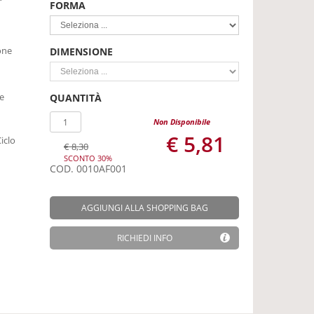
FORMA
one
DIMENSIONE
e
QUANTITÀ
Non Disponibile
€ 5,81
iclo
€ 8,30
SCONTO 30%
COD.
0010AF001
AGGIUNGI ALLA SHOPPING BAG
RICHIEDI INFO