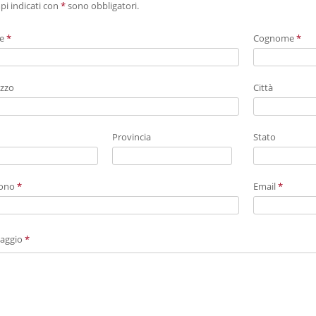
pi indicati con
*
sono obbligatori.
e
*
Cognome
*
izzo
Città
Provincia
Stato
fono
*
Email
*
aggio
*