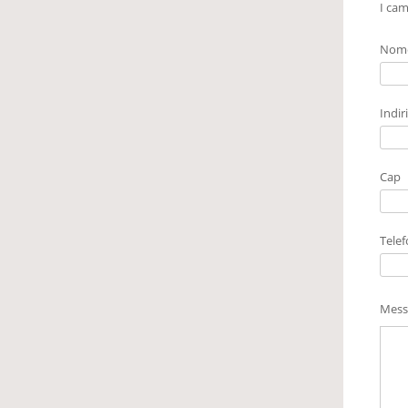
I cam
Nom
Indir
Cap
Tele
Mess