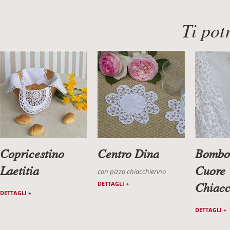
Ti pot
Copricestino
Centro Dina
Bombo
Laetitia
Cuore
con pizzo chiacchierino
DETTAGLI +
Chiacc
DETTAGLI +
DETTAGLI +