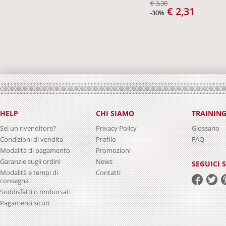
€ 3,30
€ 2,31
-30%
HELP
CHI SIAMO
TRAININ
Sei un rivenditore?
Privacy Policy
Glossario
Condizioni di vendita
Profilo
FAQ
Modalità di pagamento
Promozioni
Garanzie sugli ordini
News
SEGUICI 
Modalità e tempi di
Contatti
consegna
Soddisfatti o rimborsati
Pagamenti sicuri