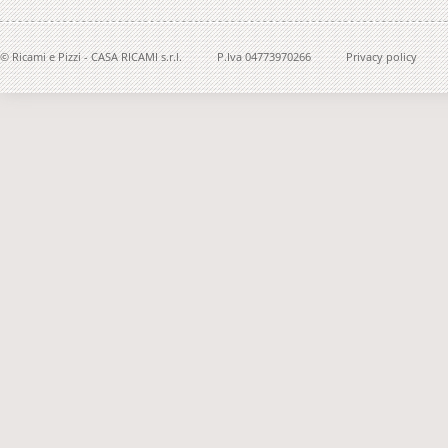
© Ricami e Pizzi - CASA RICAMI s.r.l.
P.Iva 04773970266
Privacy policy