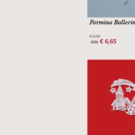
Formina Balleri
€ 9,50
€ 6,65
-30%