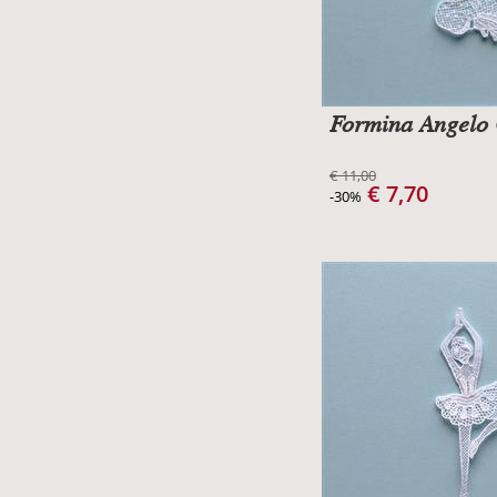
Formina Angelo
€ 11,00
€ 7,70
-30%