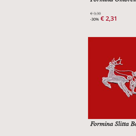
€ 3,30
€ 2,31
-30%
Formina Slitta 