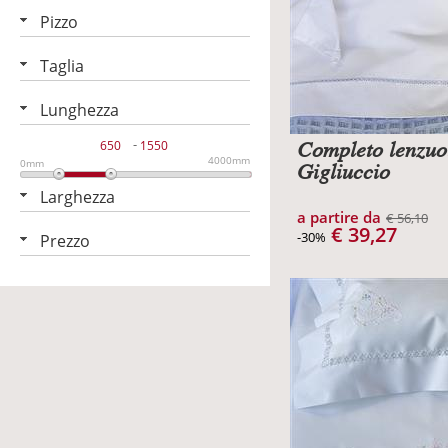
Pizzo
Taglia
Lunghezza
-
Completo lenzuo
4000mm
0mm
Gigliuccio
Larghezza
a partire da
€ 56,10
€ 39,27
-30%
Prezzo