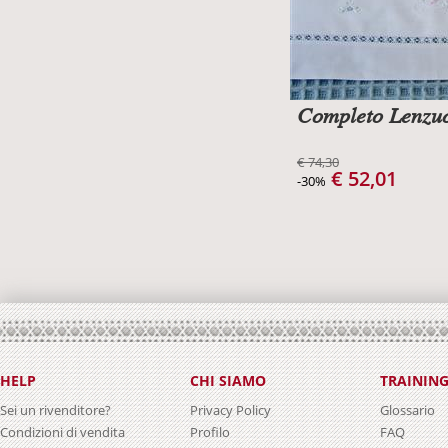
Completo Lenzuo
€ 74,30
€ 52,01
-30%
HELP
CHI SIAMO
TRAININ
Sei un rivenditore?
Privacy Policy
Glossario
Condizioni di vendita
Profilo
FAQ