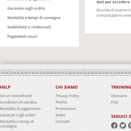
dati per accedere 
Garanzie sugli ordini
Ricorda di inserire 
comunicazioni commer
Modalità e tempi di consegna
Soddisfatti o rimborsati
Pagamenti sicuri
HELP
CHI SIAMO
TRAININ
Sei un rivenditore?
Privacy Policy
Glossario
Condizioni di vendita
Profilo
FAQ
Modalità di pagamento
Promozioni
Garanzie sugli ordini
News
SEGUICI 
Modalità e tempi di
Contatti
consegna