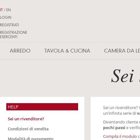
IT
/
EN
LOGIN
REGISTRATI
REGISTRAZIONE
ESERCENTI
ARREDO
TAVOLA & CUCINA
CAMERA DA L
Sei
HELP
Sei un rivenditore? V
un’infinita serie di
v
Sei un rivenditore?
Diventando cliente r
pochi passi
e verifi
Condizioni di vendita
Compila il modulo
c
Modalità di pagamento