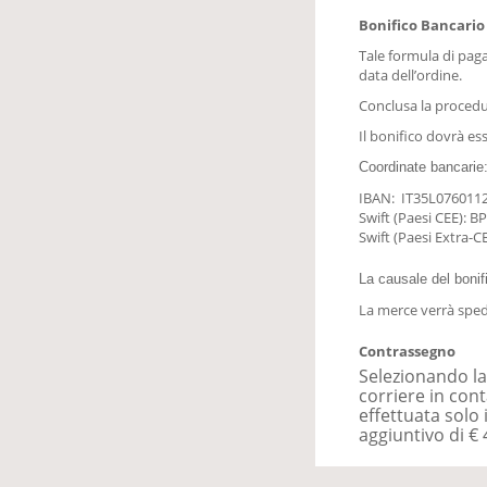
Bonifico Bancario
Tale formula di paga
data dell’ordine.
Conclusa la procedur
Il bonifico dovrà ess
Coordinate bancarie
IBAN: IT35L076011
Swift (Paesi CEE): B
Swift (Paesi Extra-
La causale del bonifi
La merce verrà sped
Contrassegno
Selezionando l
corriere in con
effettuata solo
aggiuntivo di € 