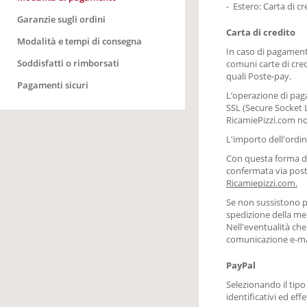
-
Estero: Carta di cr
Garanzie sugli ordini
Carta di credito
Modalità e tempi di consegna
In caso di pagamento
Soddisfatti o rimborsati
comuni carte di credi
quali Poste-pay.
Pagamenti sicuri
L’operazione di paga
SSL (Secure Socket L
RicamiePizzi.com non
L'importo dell'ordi
Con questa forma di
confermata via post
Ricamiepizzi.com.
Se non sussistono pr
spedizione della mer
Nell'eventualità ch
comunicazione e-mai
PayPal
Selezionando il tipo
identificativi ed ef