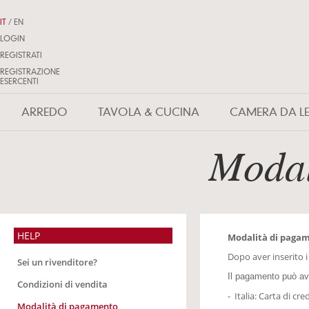
IT
/
EN
LOGIN
REGISTRATI
REGISTRAZIONE
ESERCENTI
ARREDO
TAVOLA & CUCINA
CAMERA DA L
Modal
HELP
Modalità di paga
Dopo aver inserito i
Sei un rivenditore?
Il pagamento può av
Condizioni di vendita
-
Italia: Carta di cr
Modalità di pagamento