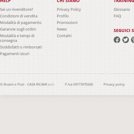
HELP
CHI SIAMO
TRAININ
Sei un rivenditore?
Privacy Policy
Glossario
Condizioni di vendita
Profilo
FAQ
Modalità di pagamento
Promozioni
Garanzie sugli ordini
News
SEGUICI 
Modalità e tempi di
Contatti
consegna
Soddisfatti o rimborsati
Pagamenti sicuri
© Ricami e Pizzi - CASA RICAMI s.r.l.
P.Iva 04773970266
Privacy policy