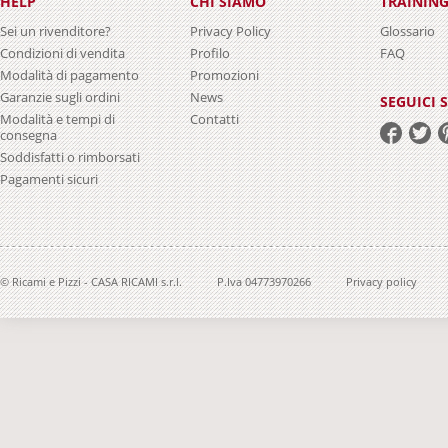
HELP
CHI SIAMO
TRAININ
Sei un rivenditore?
Privacy Policy
Glossario
Condizioni di vendita
Profilo
FAQ
Modalità di pagamento
Promozioni
Garanzie sugli ordini
News
SEGUICI 
Modalità e tempi di
Contatti
consegna
Soddisfatti o rimborsati
Pagamenti sicuri
© Ricami e Pizzi - CASA RICAMI s.r.l.
P.Iva 04773970266
Privacy policy