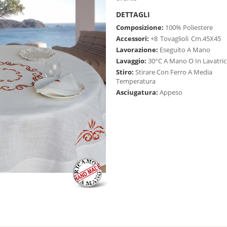
DETTAGLI
Composizione:
100% Poliestere
Accessori:
+8
Tovaglioli
Cm.45X45
Lavorazione:
Eseguito A Mano
Lavaggio:
30°C A Mano O In Lavatric
Stiro:
Stirare Con Ferro A Media
Temperatura
Asciugatura:
Appeso