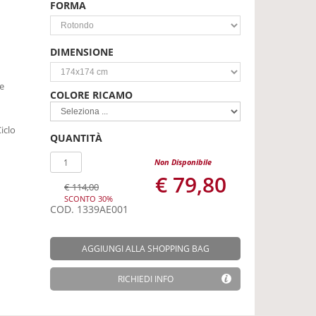
FORMA
DIMENSIONE
e
COLORE RICAMO
iclo
QUANTITÀ
Non Disponibile
€ 79,80
€ 114,00
SCONTO 30%
COD.
1339AE001
AGGIUNGI ALLA SHOPPING BAG
RICHIEDI INFO